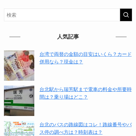
人気記事
台湾で両替の金額の目安はいくら？カード
併用なら？現金は？
台北駅から瑞芳駅まで電車の料金や所要時
間は？乗り場はどこ？
台北のバスの路線図はコレ！路線番号やバ
ス停の調べ方は？時刻表は？