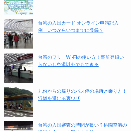
台湾の入国カード オンライン申請記入
例！いつからいつまでに登録？
台湾のフリーWi-Fiの使い方！事前登録い
らないし空港以外でもできる
九份からの帰りのバス停の場所と乗り方！
混雑を避ける裏ワザ
台湾の入国審査の時間が長い？桃園空港の