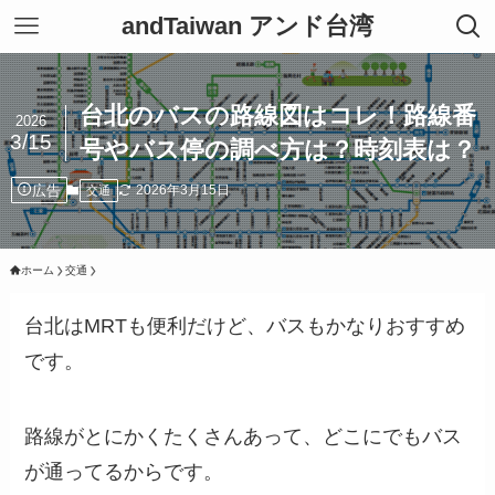
andTaiwan アンド台湾
台北のバスの路線図はコレ！路線番
2026
3/15
号やバス停の調べ方は？時刻表は？
広告
2026年3月15日
交通
ホーム
交通
台北はMRTも便利だけど、バスもかなりおすすめ
です。
路線がとにかくたくさんあって、どこにでもバス
が通ってるからです。