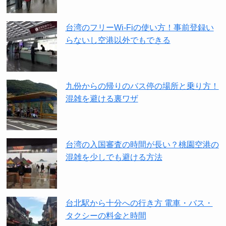
台湾のフリーWi-Fiの使い方！事前登録い
らないし空港以外でもできる
九份からの帰りのバス停の場所と乗り方！
混雑を避ける裏ワザ
台湾の入国審査の時間が長い？桃園空港の
混雑を少しでも避ける方法
台北駅から十分への行き方 電車・バス・
タクシーの料金と時間