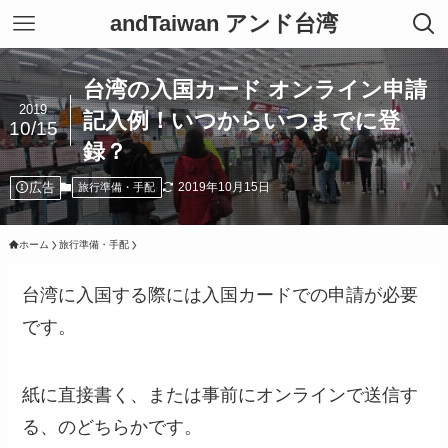
andTaiwan アンド台湾
台湾の入国カード オンライン申請
2019
記入例！いつからいつまでに登
10/15
録？
広告
2019年10月15日
旅行準備・手配
ホーム
旅行準備・手配
台湾に入国する際には入国カードでの申請が必要
です。
紙に直接書く、または事前にオンラインで送信す
る、のどちらかです。