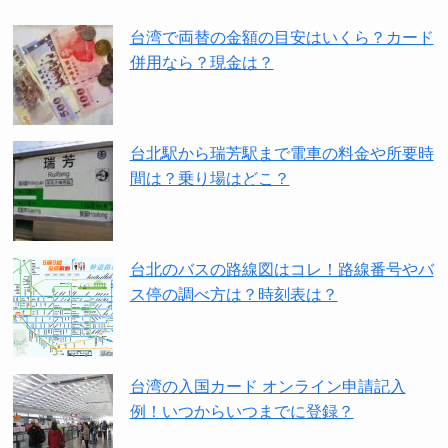
台湾で両替の金額の目安はいくら？カード
併用なら？現金は？
台北駅から瑞芳駅まで電車の料金や所要時
間は？乗り場はどこ？
台北のバスの路線図はコレ！路線番号やバ
ス停の調べ方は？時刻表は？
台湾の入国カード オンライン申請記入
例！いつからいつまでに登録？