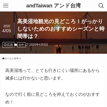
andTaiwan アンド台湾
高美湿地観光の見どころ！がっかり
2020
しないためのおすすめシーズンと時
4/05
間帯は？
広告
2020年4月5日
台中
ホーム
台中
高美湿地って、とても行きにくい場所にあるから
滅多には行かないと思います。
なので行く前に見どころを抑えておくのがおすす
め！