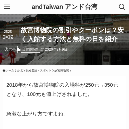
andTaiwan アンド台湾
故宮博物院の割引やクーポンは？安
2020
3/09
く入館する方法と無料の日を紹介
広告
2020年3月9日
故宮博物院
ホーム
台北
観光名所・スポット
故宮博物院
2018年から故宮博物院の入場料が250元→350元
となり、100元も値上げされました。
急激な上がり方ですよね。