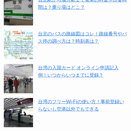
間は？乗り場はどこ？
台北のバスの路線図はコレ！路線番号やバ
ス停の調べ方は？時刻表は？
台湾の入国カード オンライン申請記入
例！いつからいつまでに登録？
台湾のフリーWi-Fiの使い方！事前登録い
らないし空港以外でもできる