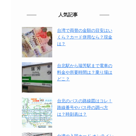
人気記事
台湾で両替の金額の目安はい
くら？カード併用なら？現金
は？
台北駅から瑞芳駅まで電車の
料金や所要時間は？乗り場は
どこ？
台北のバスの路線図はコレ！
路線番号やバス停の調べ方
は？時刻表は？