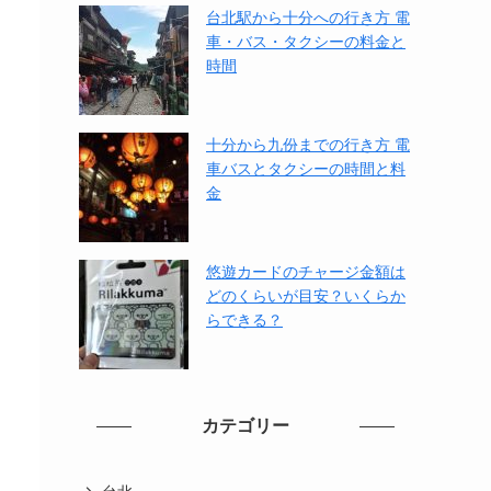
台北駅から十分への行き方 電
車・バス・タクシーの料金と
時間
十分から九份までの行き方 電
車バスとタクシーの時間と料
金
悠遊カードのチャージ金額は
どのくらいが目安？いくらか
らできる？
カテゴリー