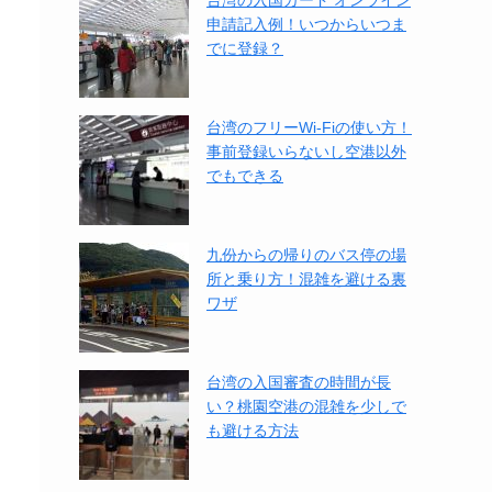
台湾の入国カード オンライン
申請記入例！いつからいつま
でに登録？
台湾のフリーWi-Fiの使い方！
事前登録いらないし空港以外
でもできる
九份からの帰りのバス停の場
所と乗り方！混雑を避ける裏
ワザ
台湾の入国審査の時間が長
い？桃園空港の混雑を少しで
も避ける方法