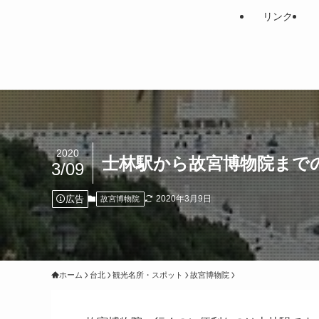
リンク
2020
士林駅から故宮博物院まで
3/09
広告
2020年3月9日
故宮博物院
ホーム
台北
観光名所・スポット
故宮博物院