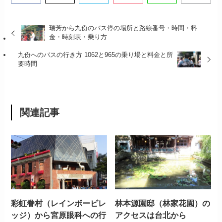
瑞芳から九份のバス停の場所と路線番号・時間・料
金・時刻表・乗り方
九份へのバスの行き方 1062と965の乗り場と料金と所
要時間
関連記事
彩虹眷村（レインボービレ
林本源園邸（林家花園）の
ッジ）から宮原眼科への行
アクセスは台北から