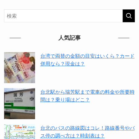
人気記事
台湾で両替の金額の目安はいくら？カード
併用なら？現金は？
台北駅から瑞芳駅まで電車の料金や所要時
間は？乗り場はどこ？
台北のバスの路線図はコレ！路線番号やバ
ス停の調べ方は？時刻表は？