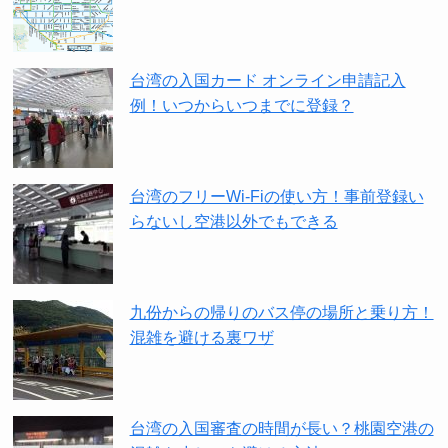
台湾の入国カード オンライン申請記入
例！いつからいつまでに登録？
台湾のフリーWi-Fiの使い方！事前登録い
らないし空港以外でもできる
九份からの帰りのバス停の場所と乗り方！
混雑を避ける裏ワザ
台湾の入国審査の時間が長い？桃園空港の