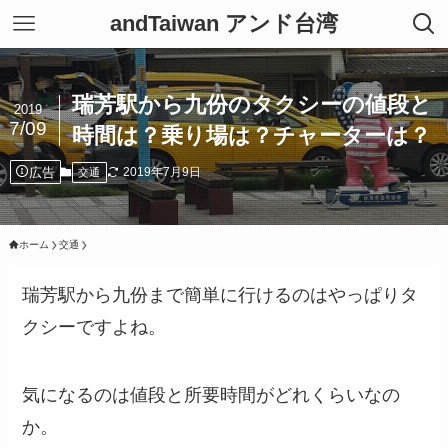
andTaiwan アンド台湾
瑞芳駅から九份のタクシーの値段と
2019
7/09
時間は？乗り場は？チャーターは？
広告
2019年7月9日
交通
ホーム
交通
瑞芳駅から九份まで簡単に行けるのはやっぱりタ
クシーですよね。
気になるのは値段と所要時間がどれくらいなの
か。