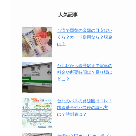
人気記事
台湾で両替の金額の目安はい
くら？カード併用なら？現金
は？
台北駅から瑞芳駅まで電車の
料金や所要時間は？乗り場は
どこ？
台北のバスの路線図はコレ！
路線番号やバス停の調べ方
は？時刻表は？