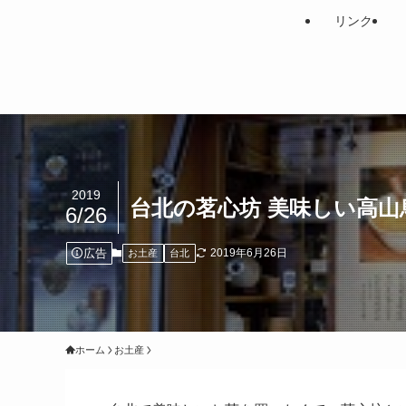
リンク
2019
台北の茗心坊 美味しい高山
6/26
広告
2019年6月26日
お土産
台北
ホーム
お土産