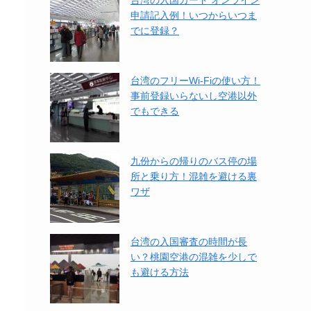
台湾の入国カード オンライン
申請記入例！いつからいつま
でに登録？
台湾のフリーWi-Fiの使い方！
事前登録いらないし空港以外
でもできる
九份からの帰りのバス停の場
所と乗り方！混雑を避ける裏
ワザ
台湾の入国審査の時間が長
い？桃園空港の混雑を少しで
も避ける方法