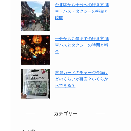
台北駅から十分への行き方 電
車・バス・タクシーの料金と
時間
十分から九份までの行き方 電
車バスとタクシーの時間と料
金
悠遊カードのチャージ金額は
どのくらいが目安？いくらか
らできる？
カテゴリー