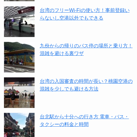
台湾のフリーWi-Fiの使い方！事前登録い
らないし空港以外でもできる
九份からの帰りのバス停の場所と乗り方！
混雑を避ける裏ワザ
台湾の入国審査の時間が長い？桃園空港の
混雑を少しでも避ける方法
台北駅から十分への行き方 電車・バス・
タクシーの料金と時間