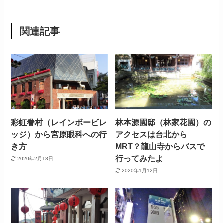
関連記事
彩虹眷村（レインボービレ
林本源園邸（林家花園）の
ッジ）から宮原眼科への行
アクセスは台北から
き方
MRT？龍山寺からバスで
行ってみたよ
2020年2月18日
2020年1月12日