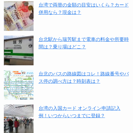
台湾で両替の金額の目安はいくら？カード
併用なら？現金は？
台北駅から瑞芳駅まで電車の料金や所要時
間は？乗り場はどこ？
台北のバスの路線図はコレ！路線番号やバ
ス停の調べ方は？時刻表は？
台湾の入国カード オンライン申請記入
例！いつからいつまでに登録？