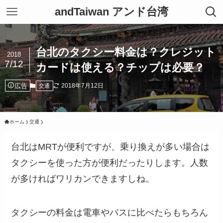
andTaiwan アンド台湾
台北のタクシー料金は？クレジット
2018
7/12
カードは使える？チップは必要？
広告
2018年7月12日
交通
ホーム
交通
台北はMRTが便利ですが、乗り換えが多い場合は
タクシーを使った方が便利だったりします。人数
が多ければワリカンできますしね。
タクシーの料金は電車やバスに比べたらもちろん