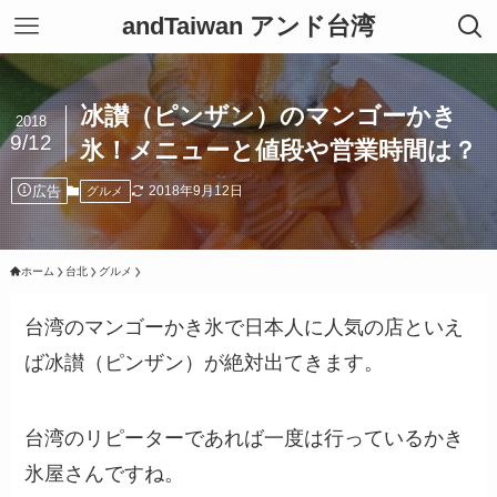
andTaiwan アンド台湾
冰讃（ピンザン）のマンゴーかき
2018
9/12
氷！メニューと値段や営業時間は？
広告
2018年9月12日
グルメ
ホーム
台北
グルメ
台湾のマンゴーかき氷で日本人に人気の店といえ
ば冰讃（ピンザン）が絶対出てきます。
台湾のリピーターであれば一度は行っているかき
氷屋さんですね。