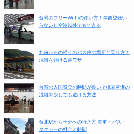
台湾のフリーWi-Fiの使い方！事前登録い
らないし空港以外でもできる
九份からの帰りのバス停の場所と乗り方！
混雑を避ける裏ワザ
台湾の入国審査の時間が長い？桃園空港の
混雑を少しでも避ける方法
台北駅から十分への行き方 電車・バス・
タクシーの料金と時間