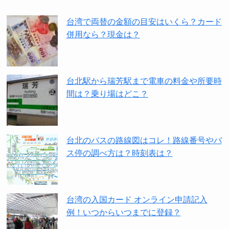
台湾で両替の金額の目安はいくら？カード
併用なら？現金は？
台北駅から瑞芳駅まで電車の料金や所要時
間は？乗り場はどこ？
台北のバスの路線図はコレ！路線番号やバ
ス停の調べ方は？時刻表は？
台湾の入国カード オンライン申請記入
例！いつからいつまでに登録？