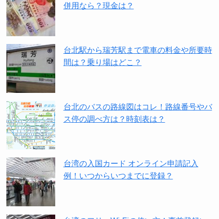
併用なら？現金は？
台北駅から瑞芳駅まで電車の料金や所要時
間は？乗り場はどこ？
台北のバスの路線図はコレ！路線番号やバ
ス停の調べ方は？時刻表は？
台湾の入国カード オンライン申請記入
例！いつからいつまでに登録？