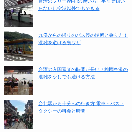
台湾のフリーWi-Fiの使い方！事前登録い
らないし空港以外でもできる
九份からの帰りのバス停の場所と乗り方！
混雑を避ける裏ワザ
台湾の入国審査の時間が長い？桃園空港の
混雑を少しでも避ける方法
台北駅から十分への行き方 電車・バス・
タクシーの料金と時間