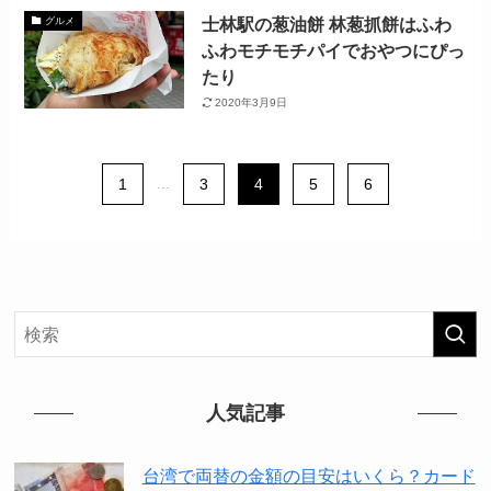
士林駅の葱油餅 林葱抓餅はふわ
グルメ
ふわモチモチパイでおやつにぴっ
たり
2020年3月9日
1
...
3
4
5
6
人気記事
台湾で両替の金額の目安はいくら？カード