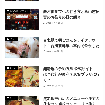
饒河街夜市への行き方と松山慈祐
観光名所・スポット
宮のお祭りの日の紹介
2019年4月10日
台北駅で朝ごはんをテイクアウ
グルメ
ト！台湾新幹線の車内で飲食した
2018年10月3日
無老鍋の予約方法 公式サイト
グルメ
は？代行が便利？JCBプラザに行
く？
2018年9月30日
無老鍋中山店のメニューや注文の
グルメ
仕方は？感想は？カードは使え