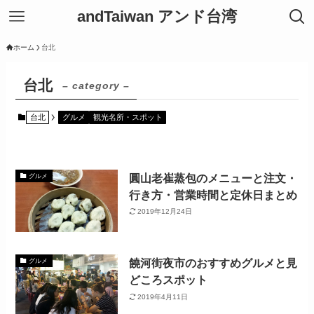
andTaiwan アンド台湾
ホーム
台北
台北
– category –
台北
グルメ
観光名所・スポット
圓山老崔蒸包のメニューと注文・
グルメ
行き方・営業時間と定休日まとめ
2019年12月24日
饒河街夜市のおすすめグルメと見
グルメ
どころスポット
2019年4月11日