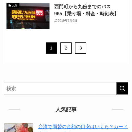
西門町から九份までのバス
九份
965【乗り場・料金・時刻表】
2019年7月9日
1
2
3
人気記事
台湾で両替の金額の目安はいくら？カード