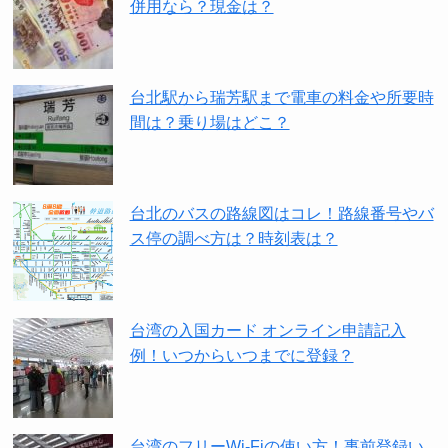
併用なら？現金は？
台北駅から瑞芳駅まで電車の料金や所要時
間は？乗り場はどこ？
台北のバスの路線図はコレ！路線番号やバ
ス停の調べ方は？時刻表は？
台湾の入国カード オンライン申請記入
例！いつからいつまでに登録？
台湾のフリーWi-Fiの使い方！事前登録い