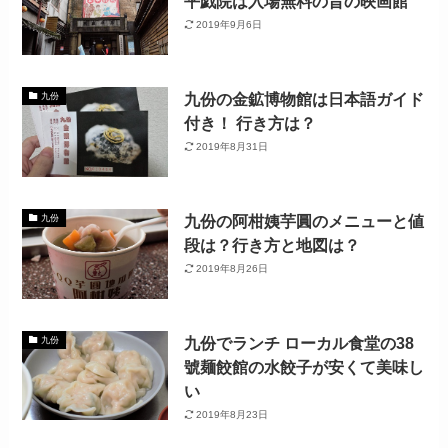
平戯院は入場無料の昔の映画館
2019年9月6日
九份の金鉱博物館は日本語ガイド
九份
付き！ 行き方は？
2019年8月31日
九份の阿柑姨芋圓のメニューと値
九份
段は？行き方と地図は？
2019年8月26日
九份でランチ ローカル食堂の38
九份
號麺餃館の水餃子が安くて美味し
い
2019年8月23日