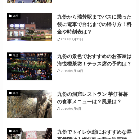
九份から瑞芳駅までバスに乗った
九份
後に電車で台北までの帰り方！料
金や時刻表は？
2021年1月31日
九份の景色でおすすめのお茶屋は
九份
海悦楼茶坊！テラス席の予約は？
2019年9月13日
九份の洞窟レストラン 芋仔蕃薯
九份
の食事メニューは？風景は？
2019年9月9日
九份でトイレ休憩におすすめな昇
九份