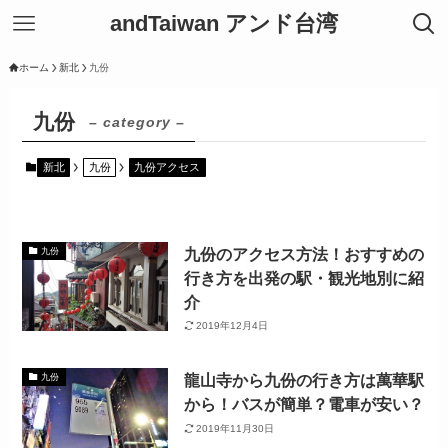
andTaiwan アンド台湾
ホーム
新北
九份
九份
– category –
新北
九份
九份アクセス
九份のアクセス方法！おすすめの
九份
行き方を出発の駅・観光地別に紹
介
2019年12月4日
龍山寺から九份の行き方は萬華駅
九份
から！バスが簡単？電車が安い？
2019年11月30日